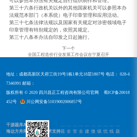
可以参照本办法有关规定自行组织制作和管理。
第三十六条行政机关以外的其他国家机关可以参照本办
法规范本部门（本系统）电子印章管理和应用活动。
第三十七条法律法规以及国家有关规定对涉密领域电子
印章管理有特别规定的，依照其规定。
第三十八条本办法自印发之日起施行。
下一个
全国工程造价行业发展工作会议在宁夏召开
地址：成都高新区天府三街19号1栋1单元18层1807号 电话：
028-6
7346991
邮箱：
版权所有 © 2020 四川昌正工程咨询有限公司官网
蜀ICP备20018
452号
|
川公网安备51019002006857号
千源题库APP
练
安
安
安
住
微
二
无
在
练
海达方舟网站建设--技术支持
题
全
管
全
建
微
级
忧
线
题