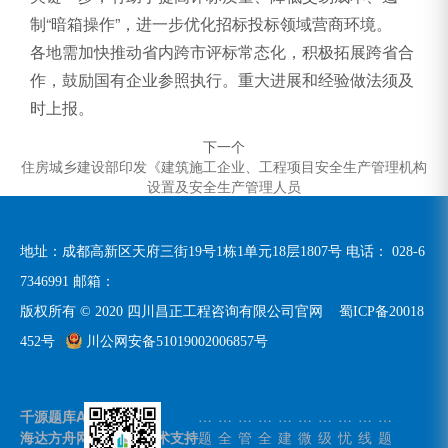
制“暗箱操作”，进一步优化招标投标领域营商环境。
各地需加快推动省内跨市评标常态化，积极拓展跨省合
作，鼓励国有企业参照执行。重大进展和经验做法须及
时上报。
下一个
住房城乡建设部印发《建筑施工企业、工程项目安全生产管理机构
设置及安全生产管理人员
地址：成都高新区天府三街19号1栋1单元18层1807号 电话：
028-6
7346991
邮箱：
版权所有 © 2020 四川昌正工程咨询有限公司官网
蜀ICP备20018
452号
|
川公网安备51019002006857号
千源题库APP
练
安
安
安
住
微
二
无
在
练
海达方舟网站建设--技术支持
题
全
管
全
建
微
级
忧
线
题