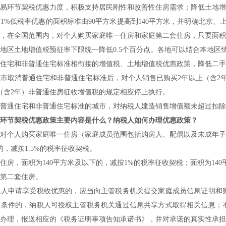
易环节契税优惠力度，积极支持居民刚性和改善性住房需求；降低土地增
1%低税率优惠的面积标准由90平方米提高到140平方米，并明确北京
，在全国范围内，对个人购买家庭唯一住房和家庭第二套住房，只要面积不
地区土地增值税预征率下限统一降低0.5个百分点。各地可以结合本地区
住宅和非普通住宅标准相衔接的增值税、土地增值税优惠政策，降低二手
市取消普通住宅和非普通住宅标准后，对个人销售已购买2年以上（含2
（含2年）非普通住房征收增值税的规定相应停止执行。
普通住宅和非普通住宅标准的城市，对纳税人建造销售增值额未超过扣除
环节契税优惠政策主要内容是什么？纳税人如何办理优惠政策？
对个人购买家庭唯一住房（家庭成员范围包括购房人、配偶以及未成年子女
的，减按1.5%的税率征收契税。
住房，面积为140平方米及以下的，减按1%的税率征收契税；面积为14
第二套住房。
税人申请享受税收优惠的，应当向主管税务机关提交家庭成员信息证明和
享条件的，纳税人可授权主管税务机关通过信息共享方式取得相关信息；
办理，报送相应的《税务证明事项告知承诺书》，并对承诺的真实性承担