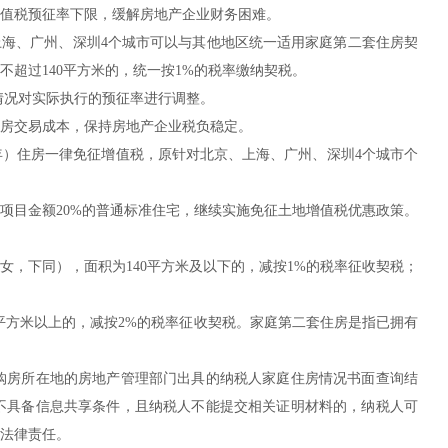
值税预征率下限，缓解房地产企业财务困难。
、上海、广州、深圳4个城市可以与其他地区统一适用家庭第二套住房契
超过140平方米的，统一按1%的税率缴纳契税。
情况对实际执行的预征率进行调整。
房交易成本，保持房地产企业税负稳定。
年）住房一律免征增值税，原针对北京、上海、广州、深圳4个城市个
项目金额20%的普通标准住宅，继续实施免征土地增值税优惠政策。
，下同），面积为140平方米及以下的，减按1%的税率征收契税；
0平方米以上的，减按2%的税率征收契税。家庭第二套住房是指已拥有
购房所在地的房地产管理部门出具的纳税人家庭住房情况书面查询结
不具备信息共享条件，且纳税人不能提交相关证明材料的，纳税人可
法律责任。