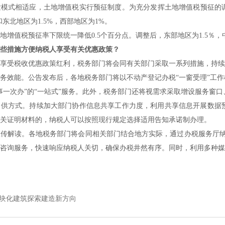
模式相适应，土地增值税实行预征制度。为充分发挥土地增值税预征的调
东北地区为1.5%，西部地区为1%。
地增值税预征率下限统一降低0.5个百分点。调整后，东部地区为1.5％，
些措施方便纳税人享受有关优惠政策？
享受税收优惠政策红利，税务部门将会同有关部门采取一系列措施，持续
务效能。公告发布后，各地税务部门将以不动产登记办税“一窗受理”工
事一次办”的“一站式”服务。此外，税务部门还将视需求采取增设服务窗
提供方式。持续加大部门协作信息共享工作力度，利用共享信息开展数据
关证明材料的，纳税人可以按照现行规定选择适用告知承诺制办理。
传解读。各地税务部门将会同相关部门结合地方实际，通过办税服务厅纳税
咨询服务，快速响应纳税人关切，确保办税井然有序。同时，利用多种媒
模块化建筑探索建造新方向